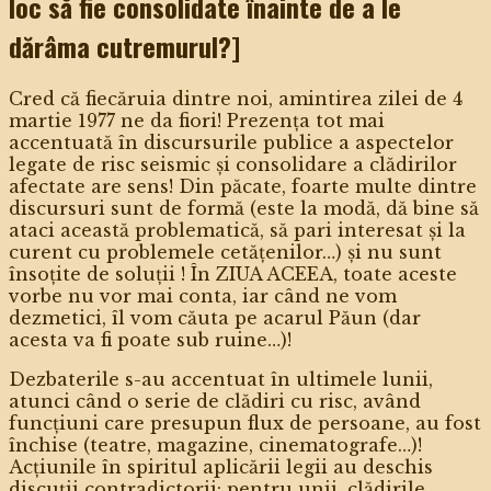
loc să fie consolidate înainte de a le
dărâma cutremurul?]
Cred că fiecăruia dintre noi, amintirea zilei de 4
martie 1977 ne da fiori! Prezența tot mai
accentuată în discursurile publice a aspectelor
legate de risc seismic și consolidare a clădirilor
afectate are sens! Din păcate, foarte multe dintre
discursuri sunt de formă (este la modă, dă bine să
ataci această problematică, să pari interesat și la
curent cu problemele cetățenilor…) și nu sunt
însoțite de soluții ! În ZIUA ACEEA, toate aceste
vorbe nu vor mai conta, iar când ne vom
dezmetici, îl vom căuta pe acarul Păun (dar
acesta va fi poate sub ruine…)!
Dezbaterile s-au accentuat în ultimele lunii,
atunci când o serie de clădiri cu risc, având
funcțiuni care presupun flux de persoane, au fost
închise (teatre, magazine, cinematografe…)!
Acțiunile în spiritul aplicării legii au deschis
discuții contradictorii: pentru unii, clădirile