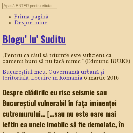
Prima pagină
Despre mine
Blogu’ lu’ Suditu
„Pentru ca răul să triumfe este suficient ca
oamenii buni să nu facă nimic!” (Edmund BURKE)
Bucureștiul meu
,
Guvernanță urbană și
teritorială
,
Locuire în România
6 martie 2016
Despre clădirile cu risc seismic sau
Bucureștiul vulnerabil în fața iminenței
cutremurului… […sau nu este oare mai
ieftin ca unele imobile să fie demolate, în