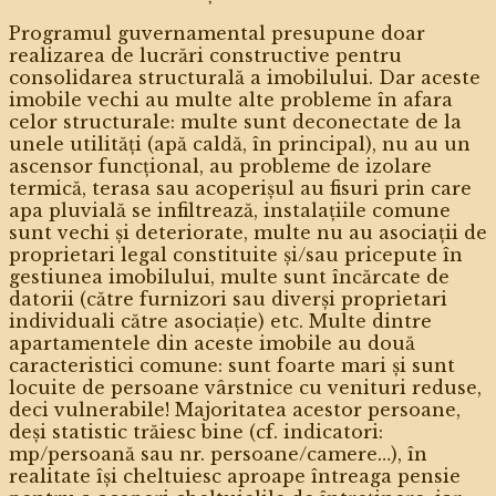
Programul guvernamental presupune doar
realizarea de lucrări constructive pentru
consolidarea structurală a imobilului. Dar aceste
imobile vechi au multe alte probleme în afara
celor structurale: multe sunt deconectate de la
unele utilități (apă caldă, în principal), nu au un
ascensor funcțional, au probleme de izolare
termică, terasa sau acoperișul au fisuri prin care
apa pluvială se infiltrează, instalațiile comune
sunt vechi și deteriorate, multe nu au asociații de
proprietari legal constituite și/sau pricepute în
gestiunea imobilului, multe sunt încărcate de
datorii (către furnizori sau diverși proprietari
individuali către asociație) etc. Multe dintre
apartamentele din aceste imobile au două
caracteristici comune: sunt foarte mari și sunt
locuite de persoane vârstnice cu venituri reduse,
deci vulnerabile! Majoritatea acestor persoane,
deși statistic trăiesc bine (cf. indicatori:
mp/persoană sau nr. persoane/camere…), în
realitate își cheltuiesc aproape întreaga pensie