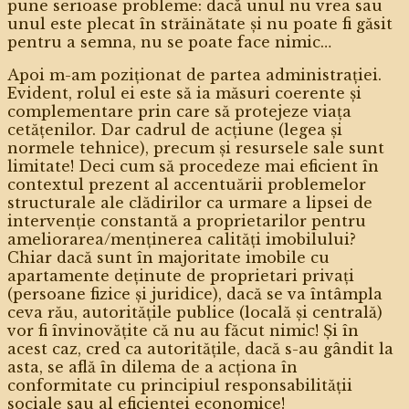
pune serioase probleme: dacă unul nu vrea sau
unul este plecat în străinătate și nu poate fi găsit
pentru a semna, nu se poate face nimic…
Apoi m-am poziționat de partea administrației.
Evident, rolul ei este să ia măsuri coerente și
complementare prin care să protejeze viața
cetățenilor. Dar cadrul de acțiune (legea și
normele tehnice), precum și resursele sale sunt
limitate! Deci cum să procedeze mai eficient în
contextul prezent al accentuării problemelor
structurale ale clădirilor ca urmare a lipsei de
intervenție constantă a proprietarilor pentru
ameliorarea/menținerea calități imobilului?
Chiar dacă sunt în majoritate imobile cu
apartamente deținute de proprietari privați
(persoane fizice și juridice), dacă se va întâmpla
ceva rău, autoritățile publice (locală și centrală)
vor fi învinovățite că nu au făcut nimic! Și în
acest caz, cred ca autoritățile, dacă s-au gândit la
asta, se află în dilema de a acționa în
conformitate cu principiul responsabilității
sociale sau al eficienței economice!