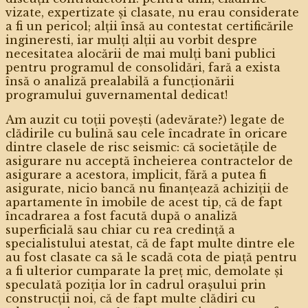
vizate, expertizate și clasate, nu erau considerate
a fi un pericol; alții însă au contestat certificările
ingineresti, iar mulți alții au vorbit despre
necesitatea alocării de mai mulți bani publici
pentru programul de consolidări, fară a exista
însă o analiză prealabilă a funcționării
programului guvernamental dedicat!
Am auzit cu toții povești (adevărate?) legate de
clădirile cu bulină sau cele încadrate în oricare
dintre clasele de risc seismic: că societățile de
asigurare nu acceptă încheierea contractelor de
asigurare a acestora, implicit, fără a putea fi
asigurate, nicio bancă nu finanțează achiziții de
apartamente în imobile de acest tip, că de fapt
încadrarea a fost facută după o analiză
superficială sau chiar cu rea credință a
specialistului atestat, că de fapt multe dintre ele
au fost clasate ca să le scadă cota de piață pentru
a fi ulterior cumparate la preț mic, demolate și
speculată poziția lor în cadrul orașului prin
construcții noi, că de fapt multe clădiri cu