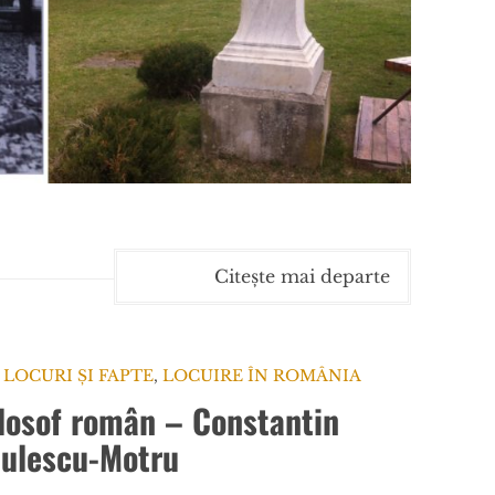
Citește mai departe
 LOCURI ȘI FAPTE
,
LOCUIRE ÎN ROMÂNIA
ilosof român – Constantin
ulescu-Motru