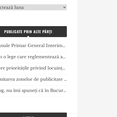
vă
PUBLICATE PRIN ALTE PĂRȚI
Domnule Primar General Interimar acest panou de publicitate este ilegal? Dacă este adevărat, cine plateste?…
Avem o lege care reglementează amplasarea mijloacelor de publicitate, dar care nu se aplică! Cum procedăm?
Despre priorităţile privind locuinţa socială sau Ziua în care am aflat (din nou) că mai sunt mulţi oameni vulnerabili care au nevoie de locuinţe decente în România
Delimitarea zonelor de publicitate restrânsă/lărgită şi amplasare a mijloacelor de publicitate în România – elemente normative și tehnice geo-spaţiale de planificare urbană
Vă rog, nu îmi spuneți că în București mai există autoritate publică! Am întrebat la PMB și ISC care mi-au confirmat asta…