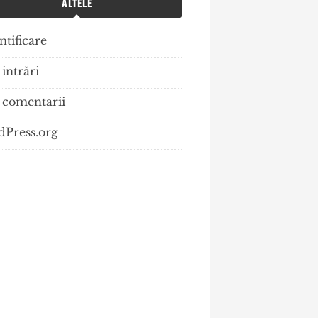
ALTELE
ntificare
intrări
 comentarii
Press.org