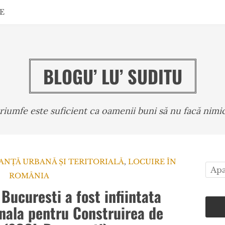
E
BLOGU’ LU’ SUDITU
triumfe este suficient ca oamenii buni să nu facă ni
NȚĂ URBANĂ ȘI TERITORIALĂ
,
LOCUIRE ÎN
ROMÂNIA
Bucuresti a fost infiintata
ala pentru Construirea de