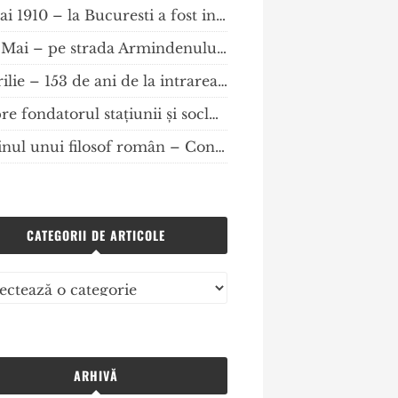
16 mai 1910 – la Bucuresti a fost infiintata Societatea Comunala pentru Construirea de Locuinte (SCCL Bucuresti).
De 1 Mai – pe strada Armindenului din cartierul Primăverii
2 aprilie – 153 de ani de la intrarea în vigoare a Legii de organizare a comunelor urbane și rurale, dar și 150 de ani de “Ce-ți dorescu eu ție, dulce Românie”.
Despre fondatorul stațiunii și soclul statuii lui Grigore c.Monteoru
Destinul unui filosof român – Constantin Rădulescu-Motru
CATEGORII DE ARTICOLE
gorii
ole
ARHIVĂ