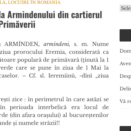
LĂ
,
LOCUIRE ÎN ROMÂNIA
Arhi
da Armindenului din cartierul
Primăverii
e : ARMÍNDEN
,
armindeni,
s. m. Nume
(ziua prorocului Eremia, considerată ca
ătoare populară de primăvară (ținută la 1
erde care se pune în ziua de 1 Mai la
caselor. – Cf. sl. Ieremiinŭ, -dĭnĭ „ziua
ști zice : în perimetrul în care astăzi se
 în perioada interbelică era locul de
erde (din afara orașului) al bucureștenilor
nde și numele străzii!!