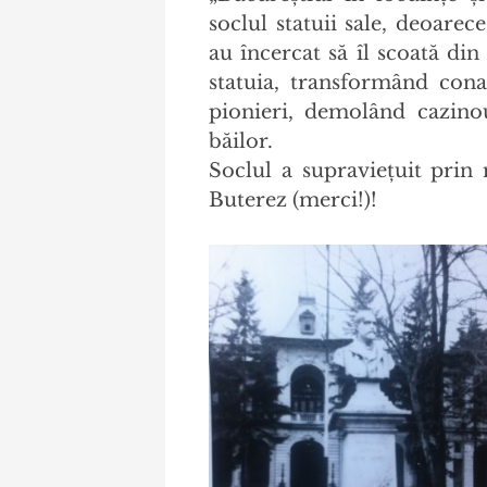
soclul statuii sale, deoarec
au încercat să îl scoată din
statuia, transformând cona
pionieri, demolând cazinou
băilor.
Soclul a supraviețuit prin
Buterez (merci!)!