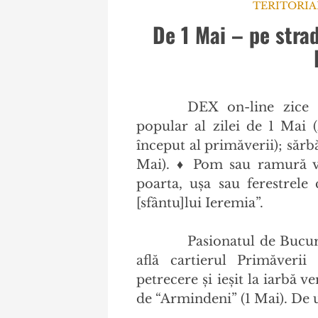
TERITORIA
De 1 Mai – pe stra
DEX on-line zic
popular al zilei de 1 Mai 
început al primăverii); sărb
Mai). ♦ Pom sau ramură v
poarta, ușa sau ferestrele 
[sfântu]lui Ieremia”.
Pasionatul de Bucure
află cartierul Primăverii
petrecere și ieșit la iarbă v
de “Armindeni” (1 Mai). De u