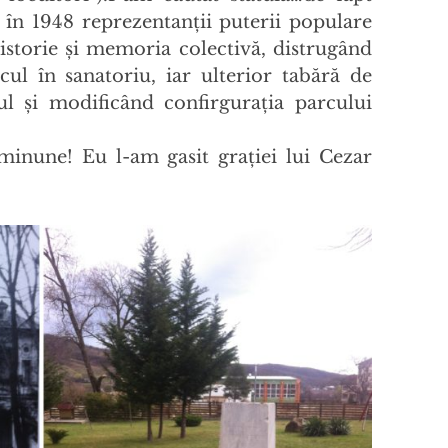
e în 1948 reprezentanții puterii populare
 istorie și memoria colectivă, distrugând
cul în sanatoriu, iar ulterior tabără de
l și modificând confirgurația parcului
 minune! Eu l-am gasit grației lui Cezar