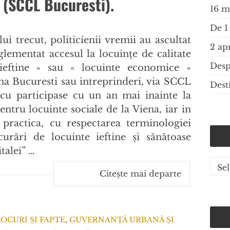
 (SCCL Bucuresti).
ui trecut, politicienii
vremii au ascultat
reglementat accesul la locuințe de calitate
 ieftine » sau « locuinte economice »
a Bucuresti sau intreprinderi, via SCCL
escu participase cu un an mai inainte la
tru locuinte sociale de la Viena, iar in
practica, cu respectarea terminologiei
ocurări de locuinte ieftine și sănătoase
talei” …
Cate
Citește mai departe
de
artic
LOCURI ȘI FAPTE
,
GUVERNANȚĂ URBANĂ ȘI