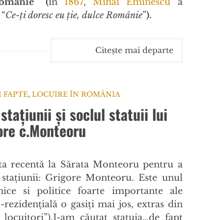
Românie
” (
în
1867
,
Mihai Eminescu
a
 “
Ce-ți doresc eu ție, dulce Românie
”
).
Citește mai departe
I FAPTE
,
LOCUIRE ÎN ROMÂNIA
tațiunii și soclul statuii lui
ore c.Monteoru
ita recentă la Sărata Monteoru pentru a
stațiunii: Grigore Monteoru. Este unul
ice si politice foarte importante ale
rezidențială o gasiți mai jos, extras din
 locuitori”).I-am căutat statuia…de fapt