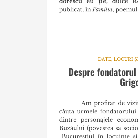
dorescu eu ție, dulce 
publicat, în
Familia
, poemul
DATE, LOCURI Ș
Despre fondatorul s
Grig
Am profitat de viz
căuta urmele fondatorului 
dintre personajele econom
Buzăului (povestea sa socio-
„Bucureștiul în locuințe și