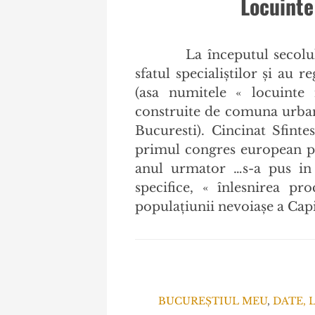
Locuinte
La începutul secolul
sfatul specialiștilor și au 
(asa numitele « locuinte
construite de comuna urban
Bucuresti). Cincinat Sfint
primul congres european pen
anul urmator …s-a pus in 
specifice, « înlesnirea pr
populațiunii nevoiașe a Capi
BUCUREȘTIUL MEU
,
DATE, 