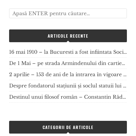
ARTICOLE RECENTE
16 mai 1910 – la Bucuresti a fost infiintata Societatea Comunala pentru Construirea de Locuinte (SCCL Bucuresti).
De 1 Mai – pe strada Armindenului din cartierul Primăverii
2 aprilie – 153 de ani de la intrarea în vigoare a Legii de organizare a comunelor urbane și rurale, dar și 150 de ani de “Ce-ți dorescu eu ție, dulce Românie”.
Despre fondatorul stațiunii și soclul statuii lui Grigore c.Monteoru
Destinul unui filosof român – Constantin Rădulescu-Motru
CATEGORII DE ARTICOLE