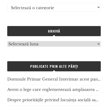
Categorii
de
articole
ARHIVĂ
Arhivă
PUBLICATE PRIN ALTE PĂRȚI
Domnule Primar General Interimar acest panou de publicitate este ilegal? Dacă este adevărat, cine plateste?…
Avem o lege care reglementează amplasarea mijloacelor de publicitate, dar care nu se aplică! Cum procedăm?
Despre priorităţile privind locuinţa socială sau Ziua în care am aflat (din nou) că mai sunt mulţi oameni vulnerabili care au nevoie de locuinţe decente în România