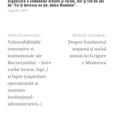
organizare a comunelor urbane și rurale, dar și 150 de ani
de “Ce-ți dorescu eu ție, dulce Românie”.
2 aprilie 2017
Articol anterior:
Articol următor:
Vulnerabilitățile
Despre fondatorul
normative si
stațiunii și soclul
instituționale ale
statuii lui Grigore
Bucureștiului – între
c.Monteoru
vorbe (teorie, legi…)
și fapte (capacitate
operațională și
asumare
instituțional-
administrativă…)