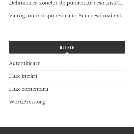
Delimitarea zonelor de publicitate restrânsă/lărgită şi amplasare a mijloacelor de publicitate în România – elemente normative și tehnice geo-spaţiale de planificare urbană
Vă rog, nu îmi spuneți că în București mai există autoritate publică! Am întrebat la PMB și ISC care mi-au confirmat asta…
ALTELE
Autentificare
Flux intrări
Flux comentarii
WordPress.org