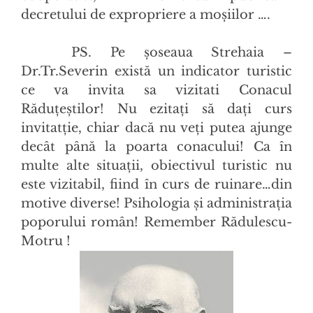
decretului de expropriere a moșiilor ….
PS. Pe șoseaua Strehaia –
Dr.Tr.Severin există un indicator turistic
ce va invita sa vizitati Conacul
Răduțeștilor! Nu ezitați să dați curs
invitatție, chiar dacă nu veți putea ajunge
decât până la poarta conacului! Ca în
multe alte situații, obiectivul turistic nu
este vizitabil, fiind în curs de ruinare…din
motive diverse! Psihologia și administrația
poporului român! Remember Rădulescu-
Motru !