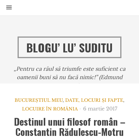
MENU
BLOGU’ LU’ SUDITU
„Pentru ca răul să triumfe este suficient ca
oamenii buni să nu facă nimic!” (Edmund
BURKE)
BUCUREȘTIUL MEU
,
DATE, LOCURI ȘI FAPTE
,
6 martie 2017
LOCUIRE ÎN ROMÂNIA
Destinul unui filosof român –
Constantin Rădulescu-Motru