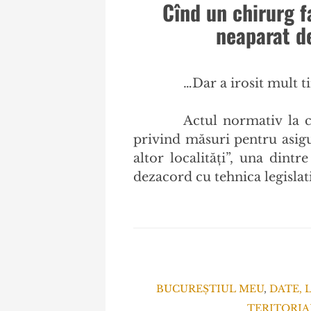
Cînd un chirurg 
neaparat de
…Dar a irosit mult t
Actul normativ la c
privind măsuri pentru asigur
altor localităţi”, una dintr
dezacord cu tehnica legislat
BUCUREȘTIUL MEU
,
DATE, 
TERITORIA