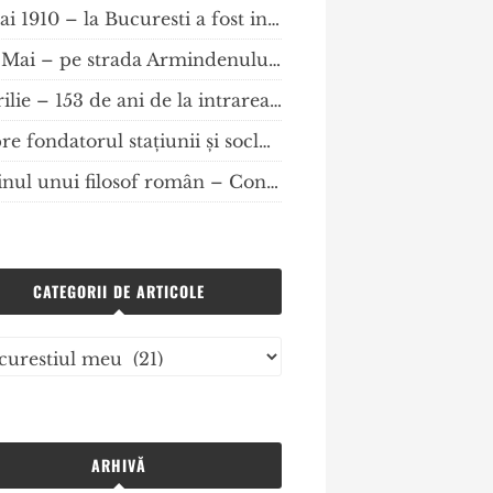
16 mai 1910 – la Bucuresti a fost infiintata Societatea Comunala pentru Construirea de Locuinte (SCCL Bucuresti).
De 1 Mai – pe strada Armindenului din cartierul Primăverii
2 aprilie – 153 de ani de la intrarea în vigoare a Legii de organizare a comunelor urbane și rurale, dar și 150 de ani de “Ce-ți dorescu eu ție, dulce Românie”.
Despre fondatorul stațiunii și soclul statuii lui Grigore c.Monteoru
Destinul unui filosof român – Constantin Rădulescu-Motru
CATEGORII DE ARTICOLE
gorii
ole
ARHIVĂ