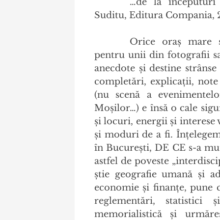
…de la începuturi
Suditu, Editura Compania, 
Orice oraş mare s
pentru unii din fotografii s
anecdote şi destine strânse
completări, explicaţii, note
(nu scenă a evenimentelor
Moşilor…) e însă o cale sig
şi locuri, energii şi interes
şi moduri de a fi. Înţelege
în Bucureşti, DE CE s-a mu
astfel de poveste „interdisc
ştie geografie umană şi ad
economie şi finanţe, pune ca
reglementări, statistici ş
memorialistică şi urmăre