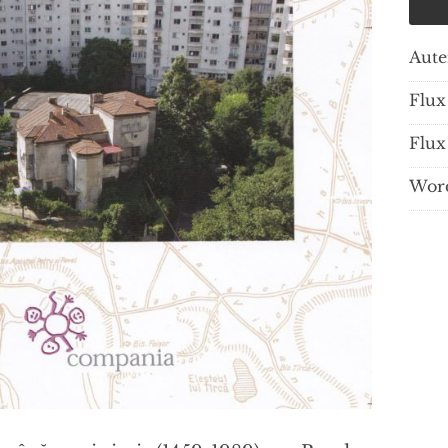
Aute
Flux 
Flux
Word