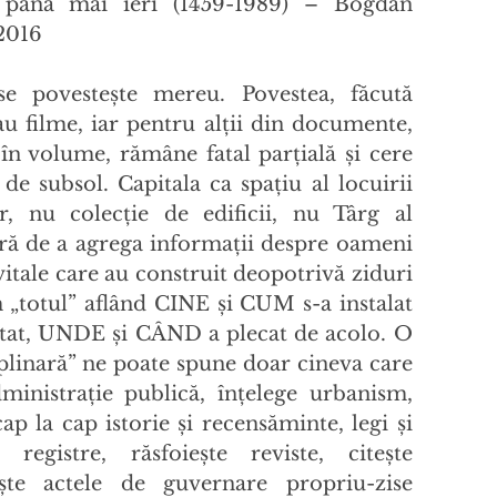
 până mai ieri (1459-1989) – Bogdan
2016
e povesteşte mereu. Povestea, făcută
au filme, iar pentru alţii din documente,
 în volume, rămâne fatal parţială şi cere
 de subsol. Capitala ca spaţiu al locuirii
, nu colecţie de edificii, nu Târg al
ură de a agrega informaţii despre oameni
e vitale care au construit deopotrivă ziduri
m „totul” aflând CINE şi CUM s-a instalat
tat, UNDE şi CÂND a plecat de acolo. O
iplinară” ne poate spune doar cineva care
ministraţie publică, înţelege urbanism,
p la cap istorie şi recensăminte, legi şi
i registre, răsfoieşte reviste, citeşte
şte actele de guvernare propriu-zise