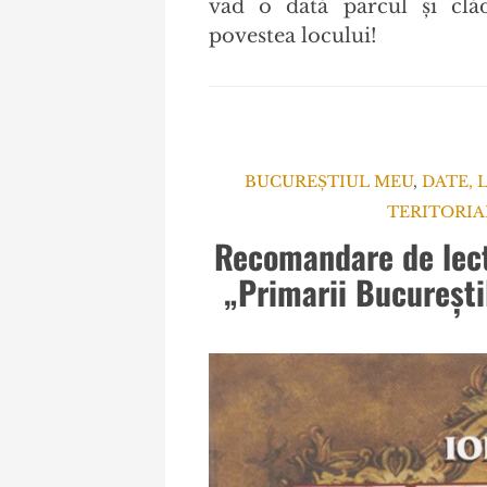
vad o dată parcul și clă
povestea locului!
BUCUREȘTIUL MEU
,
DATE, 
TERITORIA
Recomandare de lect
„Primarii București