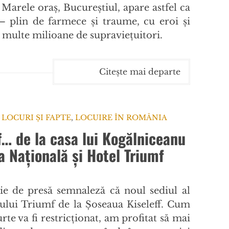
. Marele oraş, Bucureştiul, apare astfel ca
 plin de farmece şi traume, cu eroi şi
şi multe milioane de supravieţuitori.
Citește mai departe
 LOCURI ȘI FAPTE
,
LOCUIRE ÎN ROMÂNIA
f… de la casa lui Kogălniceanu
a Națională și Hotel Triumf
ie de presă semnaleză că noul sediul al
lului Triumf de la Șoseaua Kiseleff. Cum
rte va fi restricționat, am profitat să mai