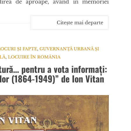
direa de aproape, având în memoriei
Citește mai departe
LOCURI ȘI FAPTE
,
GUVERNANȚĂ URBANĂ ȘI
LĂ
,
LOCUIRE ÎN ROMÂNIA
ură… pentru a vota informați:
lor (1864-1949)” de Ion Vitan