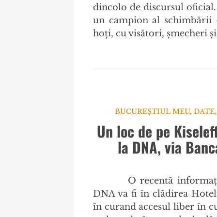
dincolo de discursul oficial
un campion al schimbării –
hoţi, cu visători, şmecheri 
BUCUREȘTIUL MEU
,
DATE,
Un loc de pe Kiselef
la DNA, via Banc
O recentă informaț
DNA va fi în clădirea Hote
în curand accesul liber în cu