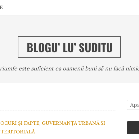
E
BLOGU’ LU’ SUDITU
triumfe este suficient ca oamenii buni să nu facă ni
LOCURI ȘI FAPTE
,
GUVERNANȚĂ URBANĂ ȘI
TERITORIALĂ