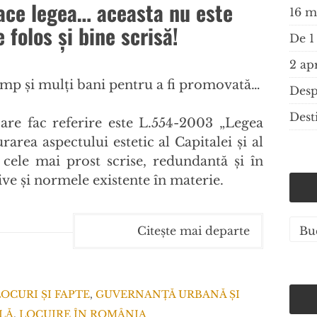
face legea… aceasta nu este
 folos şi bine scrisă!
imp şi mulţi bani pentru a fi promovată…
are fac referire este L.554-2003 „Legea
area aspectului estetic al Capitalei şi al
e cele mai prost scrise, redundantă şi în
ive şi normele existente în materie.
Cate
Citește mai departe
de
artic
LOCURI ȘI FAPTE
,
GUVERNANȚĂ URBANĂ ȘI
LĂ
,
LOCUIRE ÎN ROMÂNIA