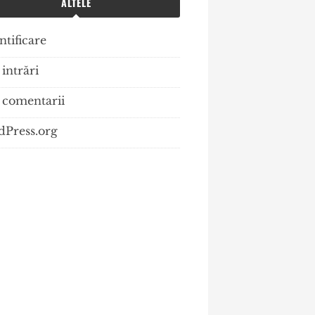
ALTELE
ntificare
intrări
 comentarii
Press.org