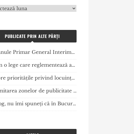
vă
PUBLICATE PRIN ALTE PĂRȚI
Domnule Primar General Interimar acest panou de publicitate este ilegal? Dacă este adevărat, cine plateste?…
Avem o lege care reglementează amplasarea mijloacelor de publicitate, dar care nu se aplică! Cum procedăm?
Despre priorităţile privind locuinţa socială sau Ziua în care am aflat (din nou) că mai sunt mulţi oameni vulnerabili care au nevoie de locuinţe decente în România
Delimitarea zonelor de publicitate restrânsă/lărgită şi amplasare a mijloacelor de publicitate în România – elemente normative și tehnice geo-spaţiale de planificare urbană
Vă rog, nu îmi spuneți că în București mai există autoritate publică! Am întrebat la PMB și ISC care mi-au confirmat asta…